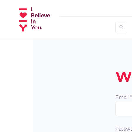
W
Email
*
Passwo